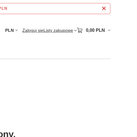
 PLN
0,00 PLN
PLN
Zaloguj się
Listy zakupowe
ony.