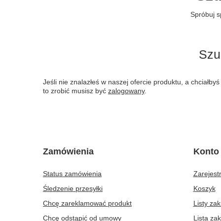
Spróbuj s
Szu
Jeśli nie znalazłeś w naszej ofercie produktu, a chciał
to zrobić musisz być
zalogowany
.
Zamówienia
Konto
Status zamówienia
Zarejestr
Śledzenie przesyłki
Koszyk
Chcę zareklamować produkt
Listy za
Chcę odstąpić od umowy
Lista za