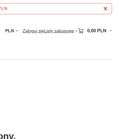
 PLN
0,00 PLN
PLN
Zaloguj się
Listy zakupowe
ony.