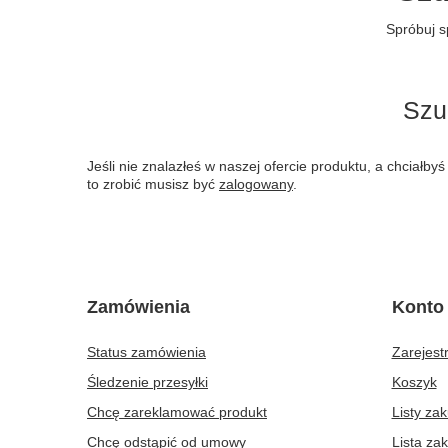
Spróbuj s
Szu
Jeśli nie znalazłeś w naszej ofercie produktu, a chciał
to zrobić musisz być
zalogowany
.
Zamówienia
Konto
Status zamówienia
Zarejestr
Śledzenie przesyłki
Koszyk
Chcę zareklamować produkt
Listy za
Chcę odstąpić od umowy
Lista za