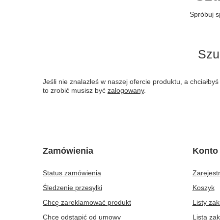
Spróbuj s
Szu
Jeśli nie znalazłeś w naszej ofercie produktu, a chciał
to zrobić musisz być
zalogowany
.
Zamówienia
Konto
Status zamówienia
Zarejestr
Śledzenie przesyłki
Koszyk
Chcę zareklamować produkt
Listy za
Chcę odstąpić od umowy
Lista za