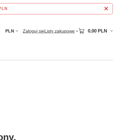
 PLN
0,00 PLN
PLN
Zaloguj się
Listy zakupowe
ony.