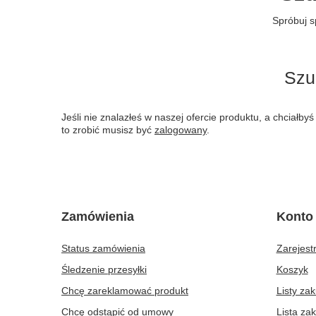
Spróbuj s
Szu
Jeśli nie znalazłeś w naszej ofercie produktu, a chciał
to zrobić musisz być
zalogowany
.
Zamówienia
Konto
Status zamówienia
Zarejestr
Śledzenie przesyłki
Koszyk
Chcę zareklamować produkt
Listy za
Chcę odstąpić od umowy
Lista za