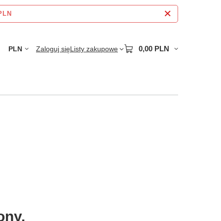
 PLN
0,00 PLN
PLN
Zaloguj się
Listy zakupowe
ony.