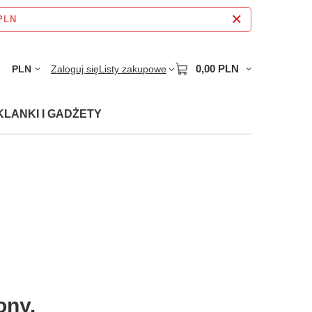
 PLN
0,00 PLN
PLN
Zaloguj się
Listy zakupowe
KLANKI I GADŻETY
ony.