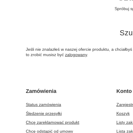
Spróbuj s
Szu
Jeśli nie znalazłeś w naszej ofercie produktu, a chciał
to zrobić musisz być
zalogowany
.
Zamówienia
Konto
Status zamówienia
Zarejestr
Śledzenie przesyłki
Koszyk
Chcę zareklamować produkt
Listy za
Chcę odstąpić od umowy
Lista za