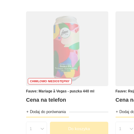
CHWILOWO NIEDOSTĘPNY
Fauve: Mariage à Vegas - puszka 440 ml
Fauve: Reja
Cena na telefon
Cena n
+ Dodaj do porównania
+ Dodaj d
Do koszyka
Ilość produktów
Ilość 