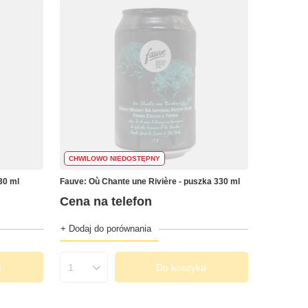
CHWILOWO NIEDOSTĘPNY
30 ml
Fauve: Où Chante une Rivière - puszka 330 ml
Cena na telefon
+ Dodaj do porównania
a
Do koszyka
Ilość produktów