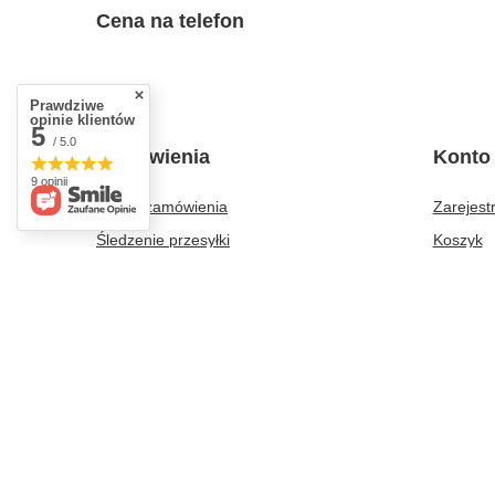
Cena na telefon
Prawdziwe
opinie klientów
5
/ 5.0
Zamówienia
Konto
9 opinii
Status zamówienia
Zarejestr
Śledzenie przesyłki
Koszyk
Chcę zareklamować produkt
Listy za
Chcę odstąpić od umowy
Lista za
Chcę wymienić produkt
Historia 
Kontakt
Moje rab
Newslett
+48 797 792 149
000595645
b2b@piwnemosty.pl
Piwn