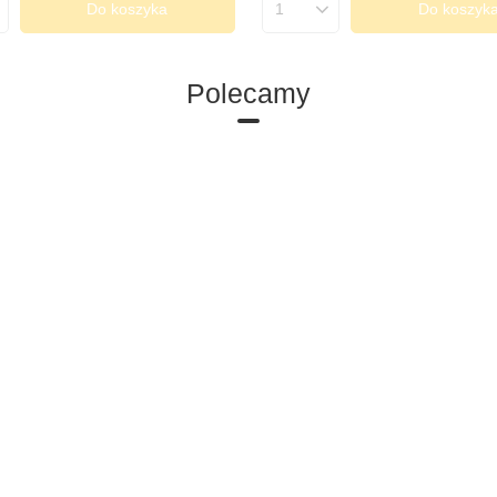
Do koszyka
Do koszyk
produktów
Ilość produktów
Polecamy