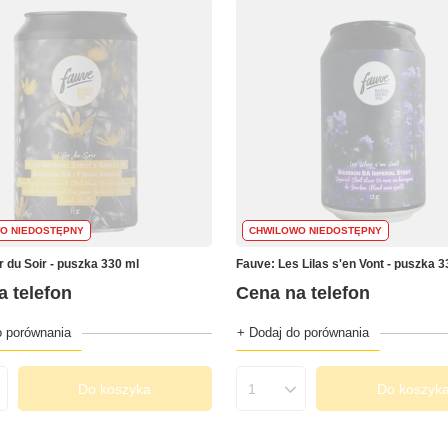
O NIEDOSTĘPNY
CHWILOWO NIEDOSTĘPNY
r du Soir - puszka 330 ml
Fauve: Les Lilas s'en Vont - puszka 3
a telefon
Cena na telefon
o porównania
+ Dodaj do porównania
Do koszyka
Do koszyk
produktów
Ilość produktów