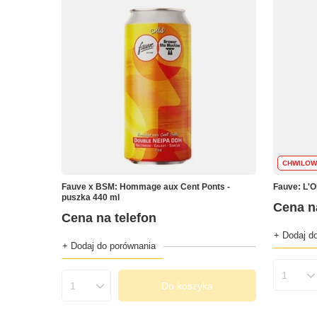
CHWILOW
Fauve x BSM: Hommage aux Cent Ponts -
Fauve: L'O
puszka 440 ml
Cena n
Cena na telefon
+ Dodaj d
+ Dodaj do porównania
Ilość 
Do koszyka
Ilość produktów