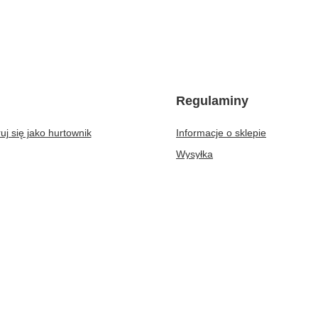
Regulaminy
uj się jako hurtownik
Informacje o sklepie
Wysyłka
kupowe
Sposoby płatności i prowizje
kupionych produktów
Regulamin
transakcji
Polityka prywatności
aty
Odstąpienie od umowy
er
Zarządzaj plikami cookie
e Mosty B2B
,
Jana Długosza 2
,
51-162
Wrocław