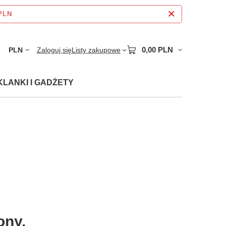
 PLN
0,00 PLN
PLN
Zaloguj się
Listy zakupowe
KLANKI I GADŻETY
ony.