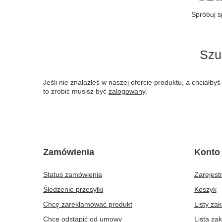
Spróbuj s
Szu
Jeśli nie znalazłeś w naszej ofercie produktu, a chciał
to zrobić musisz być
zalogowany
.
Zamówienia
Konto
Status zamówienia
Zarejestr
Śledzenie przesyłki
Koszyk
Chcę zareklamować produkt
Listy za
Chcę odstąpić od umowy
Lista za