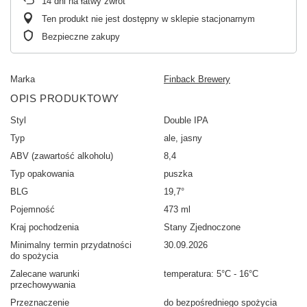
14
dni na łatwy zwrot
Ten produkt nie jest dostępny w sklepie stacjonarnym
Bezpieczne zakupy
Marka
Finback Brewery
OPIS PRODUKTOWY
Styl
Double IPA
Typ
ale, jasny
ABV (zawartość alkoholu)
8,4
Typ opakowania
puszka
BLG
19,7°
Pojemność
473 ml
Kraj pochodzenia
Stany Zjednoczone
Minimalny termin przydatności
30.09.2026
do spożycia
Zalecane warunki
temperatura: 5°C - 16°C
przechowywania
Przeznaczenie
do bezpośredniego spożycia