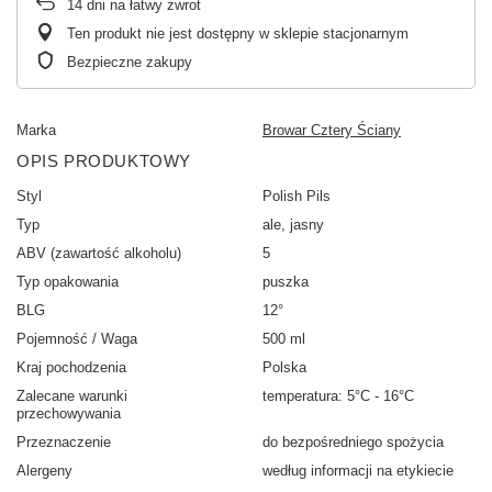
14
dni na łatwy zwrot
Ten produkt nie jest dostępny w sklepie stacjonarnym
Bezpieczne zakupy
Marka
Browar Cztery Ściany
OPIS PRODUKTOWY
Styl
Polish Pils
Typ
ale, jasny
ABV (zawartość alkoholu)
5
Typ opakowania
puszka
BLG
12°
Pojemność / Waga
500 ml
Kraj pochodzenia
Polska
Zalecane warunki
temperatura: 5°C - 16°C
przechowywania
Przeznaczenie
do bezpośredniego spożycia
Alergeny
według informacji na etykiecie