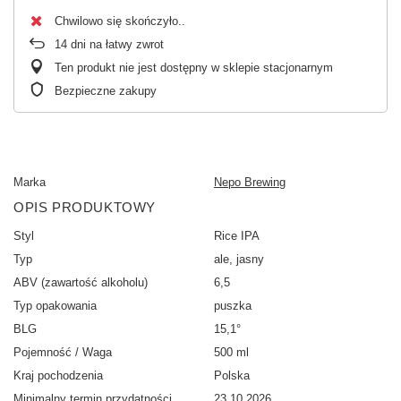
Chwilowo się skończyło.
14
dni na łatwy zwrot
Ten produkt nie jest dostępny w sklepie stacjonarnym
Bezpieczne zakupy
Marka
Nepo Brewing
OPIS PRODUKTOWY
Styl
Rice IPA
Typ
ale, jasny
ABV (zawartość alkoholu)
6,5
Typ opakowania
puszka
BLG
15,1°
Pojemność / Waga
500 ml
Kraj pochodzenia
Polska
Minimalny termin przydatności
23.10.2026