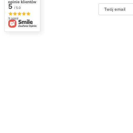
opinie klientów
5
/ 5.0
Twój email
9 opinii
Zamówienia
Konto
Status zamówienia
Zarejestr
Śledzenie przesyłki
Koszyk
Chcę zareklamować produkt
Listy za
Chcę odstąpić od umowy
Lista za
Chcę wymienić produkt
Historia 
Kontakt
Moje rab