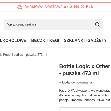
DARMOWA DOSTAWA
od 2 460,00 PLN
ALKOHOLOWE
BECZKI I KEGI
SZKLANKI I GADŻETY
lf: Food Buddies - puszka 473 ml
Bottle Logic x Othe
- puszka 473 ml
+ Dodaj do porównania
Fazy DIPA stworzona we współpracy
dla intensywnych smaków – od burri
papaja, limonka i ananas. Piwo jest 