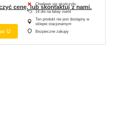
Chwilowo się skończyło.
czyć cenę, lub skontaktuj z nami.
14
dni na łatwy zwrot
Ten produkt nie jest dostępny w
sklepie stacjonarnym
ci
Bezpieczne zakupy