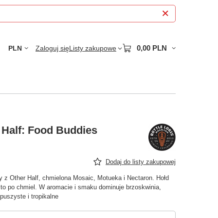
0,00 PLN
PLN
Zaloguj się
Listy zakupowe
r Half: Food Buddies
Dodaj do listy zakupowej
 z Other Half, chmielona Mosaic, Motueka i Nectaron. Hołd
to po chmiel. W aromacie i smaku dominuje brzoskwinia,
puszyste i tropikalne