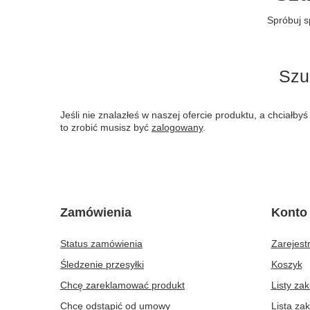
Spróbuj s
Szu
Jeśli nie znalazłeś w naszej ofercie produktu, a chciał
to zrobić musisz być
zalogowany
.
Zamówienia
Konto
Status zamówienia
Zarejestr
Śledzenie przesyłki
Koszyk
Chcę zareklamować produkt
Listy za
Chcę odstąpić od umowy
Lista za