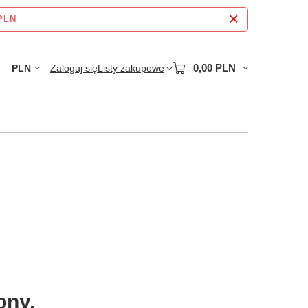
 PLN
0,00 PLN
PLN
Zaloguj się
Listy zakupowe
ony.