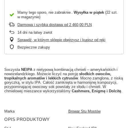
Mamy tego sporo, nie zabraknie.
Wysyłka
w piątek
(22 szt.
w magazynie)
Darmowa i szybka dostawa
od
2 460,00 PLN
14
dni na łatwy zwrot
Sprawdź, w którym sklepie obejrzysz i kupisz od ręki
Bezpieczne zakupy
Soczysta
NEIPA
z nietypową kombinacją chmieli – amerykańskich i
nowozelandzkiego. Możecie liczyć na porcję
słodkich owoców,
tropikalnych aromatów i lekkich cytrusów
. Mocno zamglona, z niską
goryczką, w stylu IPA. Całość zamknięta w harmonijnej kompozycji,
przypominającej owocowy sok powstały ze słodu i chmieli. W
chmielowej mieszance wykorzystaliśmy
Cashmere
, Enigmę i
Dolcitę
.
Marka
Browar Stu Mostów
OPIS PRODUKTOWY