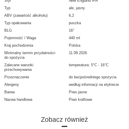
Styl
New England IPA
Typ
ale, jasny
ABV (zawartość alkoholu)
6,2
Typ opakowania
puszka
BLG
16°
Pojemność / Waga
440 ml
Kraj pochodzenia
Polska
Minimalny termin przydatności
11.09.2026
do spożycia
Zalecane warunki
temperatura: 5°C - 16°C
przechowywania
Przeznaczenie
do bezpośredniego spożycia
Alergeny
według informacji na etykiecie
Barwa
Piwo jasne
Nazwa handlowa
Piwo kraftowe
Zobacz również