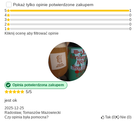
Pokaż tylko opinie potwierdzone zakupem
5
1
4
0
3
0
2
0
1
0
Kliknij ocenę aby filtrować opinie
Opinia potwierdzona zakupem
5/5
jest ok
2025-12-25
Radosław, Tomaszów Mazowiecki
Czy opinia była pomocna?
Tak
0
Nie
0