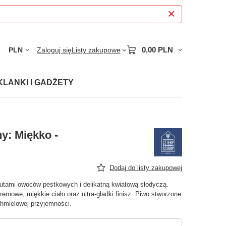
0,00 PLN
PLN
Zaloguj się
Listy zakupowe
KLANKI I GADŻETY
y: Miękko -
Dodaj do listy zakupowej
nutami owoców pestkowych i delikatną kwiatową słodyczą.
 kremowe, miękkie ciało oraz ultra-gładki finisz. Piwo stworzone
chmielowej przyjemności.