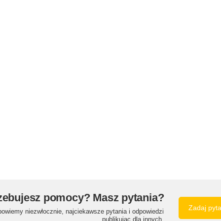
zebujesz pomocy? Masz pytania?
Zadaj pyt
powiemy niezwłocznie, najciekawsze pytania i odpowiedzi
publikując dla innych.