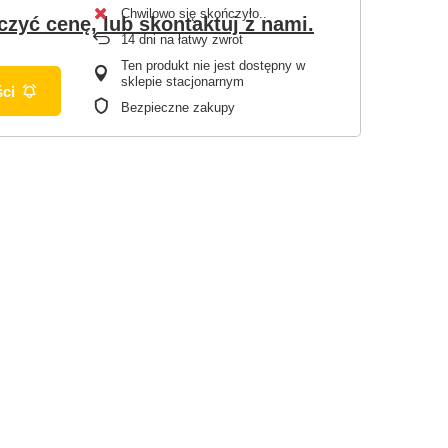
Chwilowo się skończyło.
czyć cenę, lub skontaktuj z nami.
14
dni na łatwy zwrot
Ten produkt nie jest dostępny w
sklepie stacjonarnym
ci
Bezpieczne zakupy