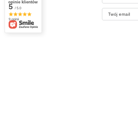
opinie klientów
5
/ 5.0
Twój email
9 opinii
Zamówienia
Konto
Status zamówienia
Zarejestr
Śledzenie przesyłki
Koszyk
Chcę zareklamować produkt
Listy za
Chcę odstąpić od umowy
Lista za
Chcę wymienić produkt
Historia 