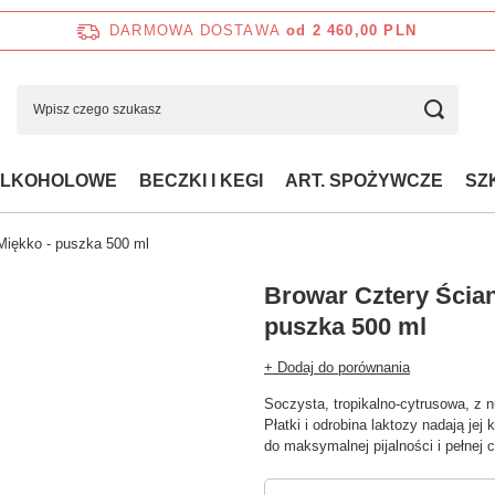
DARMOWA DOSTAWA
od 2 460,00 PLN
ALKOHOLOWE
BECZKI I KEGI
ART. SPOŻYWCZE
SZ
Miękko - puszka 500 ml
Browar Cztery Ścian
puszka 500 ml
+ Dodaj do porównania
Soczysta, tropikalno-cytrusowa, z 
Płatki i odrobina laktozy nadają jej
do maksymalnej pijalności i pełnej 