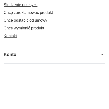
Śledzenie przesyłki
Chcę zareklamować produkt
Chcę odstąpić od umowy
Chcę wymienić produkt
Kontakt
Konto
Regulaminy
+48 797 792 149
000595645
b2b@piwnemosty.pl
Piwne Mosty B2B
,
Jana Długosza 2
,
51-162
Wrocław