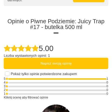
dla innych.
Opinie o Piwne Podziemie: Juicy Trap
#17 - butelka 500 ml
5.00
Liczba wystawionych opinii: 1
Napisz swoją opinię
Pokaż tylko opinie potwierdzone zakupem
5
1
4
0
3
0
2
0
1
0
Kliknij ocenę aby filtrować opinie