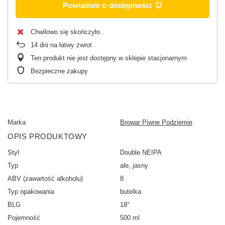
Powiadom o dostępności
Chwilowo się skończyło.
14
dni na łatwy zwrot
Ten produkt nie jest dostępny w sklepie stacjonarnym
Bezpieczne zakupy
Marka
Browar Piwne Podziemie
OPIS PRODUKTOWY
Styl
Double NEIPA
Typ
ale, jasny
ABV (zawartość alkoholu)
8
Typ opakowania
butelka
BLG
18°
Pojemność
500 ml