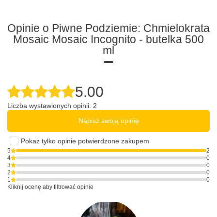
Opinie o Piwne Podziemie: Chmielokrata
Mosaic Mosaic Incognito - butelka 500
ml
5.00
Liczba wystawionych opinii: 2
Napisz swoją opinię
Pokaż tylko opinie potwierdzone zakupem
5
2
4
0
3
0
2
0
1
0
Kliknij ocenę aby filtrować opinie