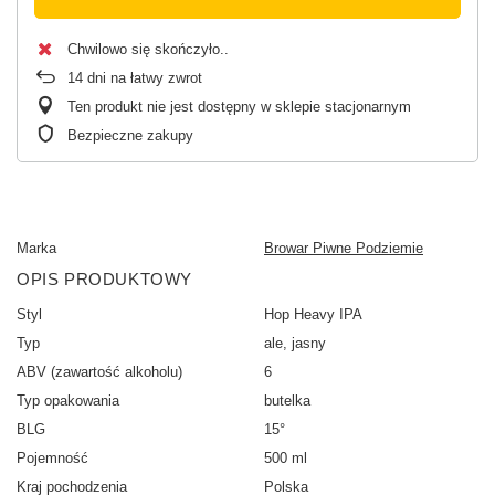
Chwilowo się skończyło.
14
dni na łatwy zwrot
Ten produkt nie jest dostępny w sklepie stacjonarnym
Bezpieczne zakupy
Marka
Browar Piwne Podziemie
OPIS PRODUKTOWY
Styl
Hop Heavy IPA
Typ
ale, jasny
ABV (zawartość alkoholu)
6
Typ opakowania
butelka
BLG
15°
Pojemność
500 ml
Kraj pochodzenia
Polska