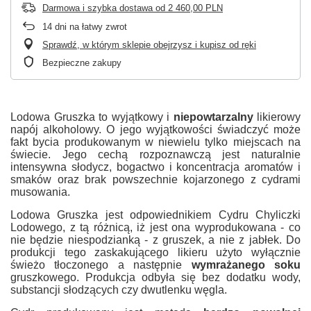
Darmowa i szybka dostawa
od
2 460,00 PLN
14
dni na łatwy zwrot
Sprawdź, w którym sklepie obejrzysz i kupisz od ręki
Bezpieczne zakupy
Lodowa Gruszka to wyjątkowy i
niepowtarzalny
likierowy
napój alkoholowy. O jego wyjątkowości świadczyć może
fakt bycia produkowanym w niewielu tylko miejscach na
świecie. Jego cechą rozpoznawczą jest naturalnie
intensywna słodycz, bogactwo i koncentracja aromatów i
smaków oraz brak powszechnie kojarzonego z cydrami
musowania.
Lodowa Gruszka jest odpowiednikiem Cydru Chyliczki
Lodowego, z tą różnicą, iż jest ona wyprodukowana - co
nie będzie niespodzianką - z gruszek, a nie z jabłek. Do
produkcji tego zaskakującego likieru użyto wyłącznie
świeżo tłoczonego a następnie
wymrażanego soku
gruszkowego. Produkcja odbyła się bez dodatku wody,
substancji słodzących czy dwutlenku węgla.