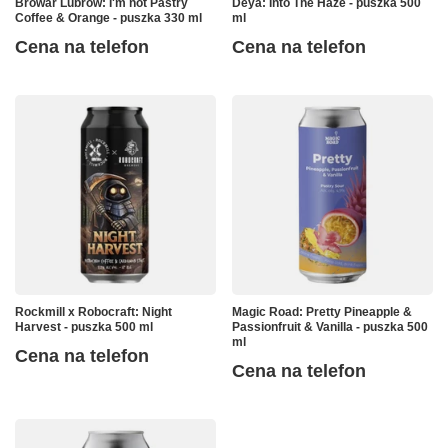
Browar Lubrow: I'm not Pastry
Deya: Into The Haze - puszka 500
Coffee & Orange - puszka 330 ml
ml
Cena na telefon
Cena na telefon
Rockmill x Robocraft: Night
Magic Road: Pretty Pineapple &
Harvest - puszka 500 ml
Passionfruit & Vanilla - puszka 500
ml
Cena na telefon
Cena na telefon