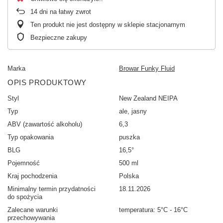
14
dni na łatwy zwrot
Ten produkt nie jest dostępny w sklepie stacjonarnym
Bezpieczne zakupy
Marka
Browar Funky Fluid
OPIS PRODUKTOWY
Styl
New Zealand NEIPA
Typ
ale, jasny
ABV (zawartość alkoholu)
6,3
Typ opakowania
puszka
BLG
16,5°
Pojemność
500 ml
Kraj pochodzenia
Polska
Minimalny termin przydatności
18.11.2026
do spożycia
Zalecane warunki
temperatura: 5°C - 16°C
przechowywania