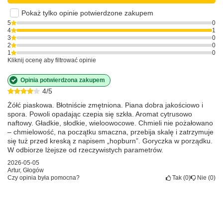
Pokaż tylko opinie potwierdzone zakupem
5
0
4
1
3
0
2
0
1
0
Kliknij ocenę aby filtrować opinie
Opinia potwierdzona zakupem
4/5
Żółć piaskowa. Błotniście zmętniona. Piana dobra jakościowo i
spora. Powoli opadając czepia się szkła. Aromat cytrusowo
naftowy. Gładkie, słodkie, wieloowocowe. Chmieli nie pożałowano
– chmielowość, na początku smaczna, przebija skalę i zatrzymuje
się tuż przed kreską z napisem „hopburn”. Goryczka w porządku.
W odbiorze lżejsze od rzeczywistych parametrów.
2026-05-05
Artur, Głogów
Czy opinia była pomocna?
Tak
0
Nie
0