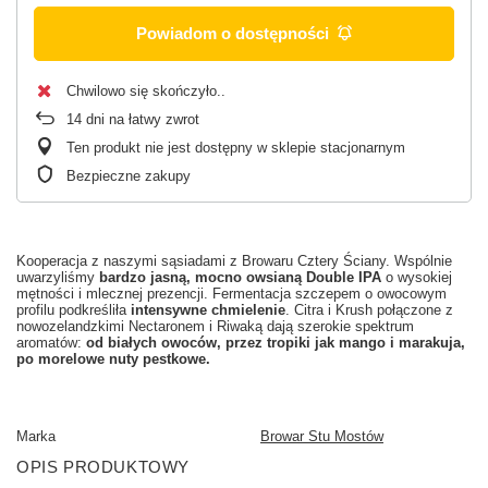
Powiadom o dostępności
Chwilowo się skończyło.
14
dni na łatwy zwrot
Ten produkt nie jest dostępny w sklepie stacjonarnym
Bezpieczne zakupy
Kooperacja z naszymi sąsiadami z Browaru Cztery Ściany. Wspólnie
uwarzyliśmy
bardzo jasną, mocno owsianą Double IPA
o wysokiej
mętności i mlecznej prezencji. Fermentacja szczepem o owocowym
profilu podkreśliła
intensywne chmielenie
. Citra i Krush połączone z
nowozelandzkimi Nectaronem i Riwaką dają szerokie spektrum
aromatów:
od białych owoców, przez tropiki jak mango i marakuja,
po morelowe nuty pestkowe.
Marka
Browar Stu Mostów
OPIS PRODUKTOWY