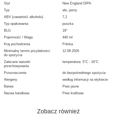
Styl
New England DIPA
Typ
ale, jasny
ABV (zawartość alkoholu)
7,2
Typ opakowania
puszka
BLG
18°
Pojemność / Waga
440 ml
Kraj pochodzenia
Polska
Minimalny termin przydatności
12.08.2026
do spożycia
Zalecane warunki
temperatura: 5°C - 16°C
przechowywania
Przeznaczenie
do bezpośredniego spożycia
Alergeny
według informacji na etykiecie
Barwa
Piwo jasne
Nazwa handlowa
Piwo kraftowe
Zobacz również