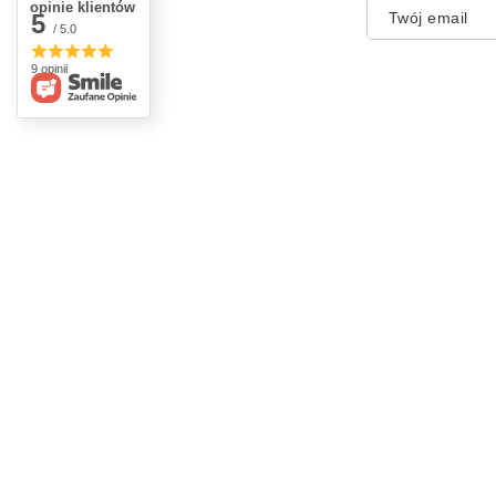
opinie klientów
5
Twój email
/ 5.0
9 opinii
Zamówienia
Konto
Status zamówienia
Zarejestr
Śledzenie przesyłki
Koszyk
Chcę zareklamować produkt
Listy za
Chcę odstąpić od umowy
Lista za
Chcę wymienić produkt
Historia 
Kontakt
Moje rab