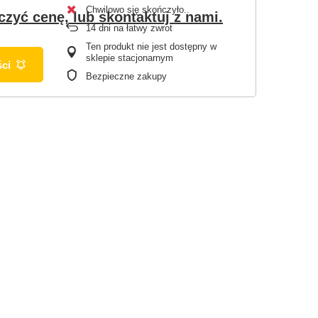
Chwilowo się skończyło.
czyć cenę, lub skontaktuj z nami.
14
dni na łatwy zwrot
Ten produkt nie jest dostępny w
sklepie stacjonarnym
ci
Bezpieczne zakupy