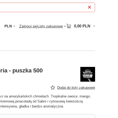
0,00 PLN
PLN
Zaloguj się
Listy zakupowe
ria - puszka 500
Dodaj do listy zakupowej
ści na amerykańskich chmielach. Tropikalne owoce, mango,
 z kremową pinacoladą od Sabro i cytrusową świeżością
Intensywna, gładka i bardzo aromatyczna.