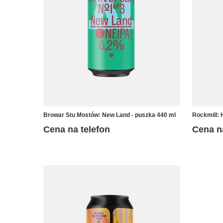
Browar Stu Mostów: New Land - puszka 440 ml
Rockmill: 
Cena na telefon
Cena n