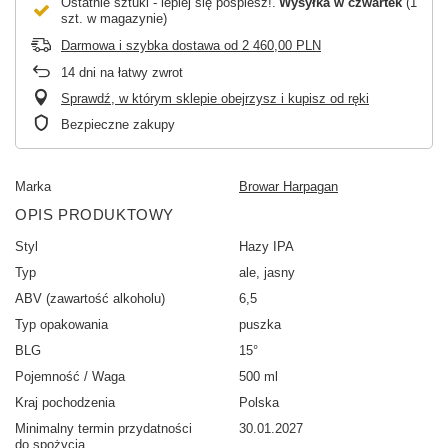
Ostatnie sztuki - lepiej się pospiesz!
Wysyłka
w czwartek
(1
szt. w magazynie)
Darmowa i szybka dostawa
od
2 460,00 PLN
14
dni na łatwy zwrot
Sprawdź, w którym sklepie obejrzysz i kupisz od ręki
Bezpieczne zakupy
Marka
Browar Harpagan
OPIS PRODUKTOWY
Styl
Hazy IPA
Typ
ale, jasny
ABV (zawartość alkoholu)
6,5
Typ opakowania
puszka
BLG
15°
Pojemność / Waga
500 ml
Kraj pochodzenia
Polska
Minimalny termin przydatności
30.01.2027
do spożycia