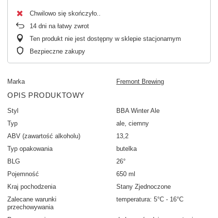
Chwilowo się skończyło.
14
dni na łatwy zwrot
Ten produkt nie jest dostępny w sklepie stacjonarnym
Bezpieczne zakupy
Marka
Fremont Brewing
OPIS PRODUKTOWY
Styl
BBA Winter Ale
Typ
ale, ciemny
ABV (zawartość alkoholu)
13,2
Typ opakowania
butelka
BLG
26°
Pojemność
650 ml
Kraj pochodzenia
Stany Zjednoczone
Zalecane warunki
temperatura: 5°C - 16°C
przechowywania