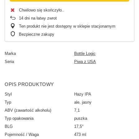
Chwilowo się skończyło.
14
dni na łatwy zwrot
Ten produkt nie jest dostępny w sklepie stacjonarnym
Bezpieczne zakupy
Marka
Bottle Logic
Seria
Piwa z USA
OPIS PRODUKTOWY
Styl
Hazy IPA
Typ
ale, jasny
ABV (zawartość alkoholu)
7,1
Typ opakowania
puszka
BLG
17,5°
Pojemność / Waga
473 ml