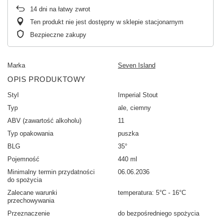
14
dni na łatwy zwrot
Ten produkt nie jest dostępny w sklepie stacjonarnym
Bezpieczne zakupy
Marka
Seven Island
OPIS PRODUKTOWY
Styl
Imperial Stout
Typ
ale, ciemny
ABV (zawartość alkoholu)
11
Typ opakowania
puszka
BLG
35°
Pojemność
440 ml
Minimalny termin przydatności
06.06.2036
do spożycia
Zalecane warunki
temperatura: 5°C - 16°C
przechowywania
Przeznaczenie
do bezpośredniego spożycia