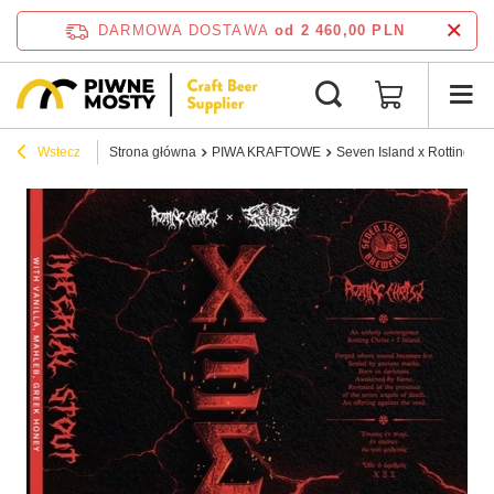
DARMOWA DOSTAWA
od 2 460,00 PLN
Wstecz
Strona główna
PIWA KRAFTOWE
Seven Island x Rotting Chr