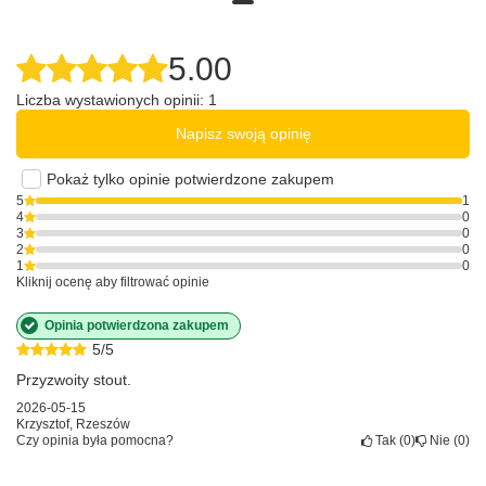
5.00
Liczba wystawionych opinii: 1
Napisz swoją opinię
Pokaż tylko opinie potwierdzone zakupem
5
1
4
0
3
0
2
0
1
0
Kliknij ocenę aby filtrować opinie
Opinia potwierdzona zakupem
5/5
Przyzwoity stout.
2026-05-15
Krzysztof, Rzeszów
Czy opinia była pomocna?
Tak
0
Nie
0