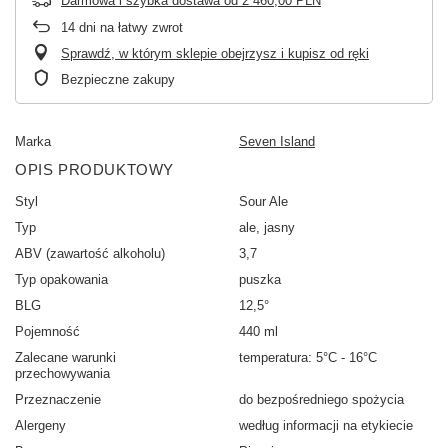
Darmowa i szybka dostawa
od
2 460,00 PLN
14
dni na łatwy zwrot
Sprawdź, w którym sklepie obejrzysz i kupisz od ręki
Bezpieczne zakupy
Marka
Seven Island
OPIS PRODUKTOWY
Styl
Sour Ale
Typ
ale, jasny
ABV (zawartość alkoholu)
3,7
Typ opakowania
puszka
BLG
12,5°
Pojemność
440 ml
Zalecane warunki
temperatura: 5°C - 16°C
przechowywania
Przeznaczenie
do bezpośredniego spożycia
Alergeny
według informacji na etykiecie