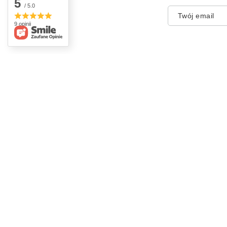
5
/ 5.0
Twój email
9 opinii
Zamówienia
Konto
Status zamówienia
Zarejestr
Śledzenie przesyłki
Koszyk
Chcę zareklamować produkt
Listy za
Chcę odstąpić od umowy
Lista za
Chcę wymienić produkt
Historia 
Kontakt
Moje rab