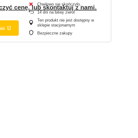
Chwilowo się skończyło.
czyć cenę, lub skontaktuj z nami.
14
dni na łatwy zwrot
Ten produkt nie jest dostępny w
sklepie stacjonarnym
ci
Bezpieczne zakupy