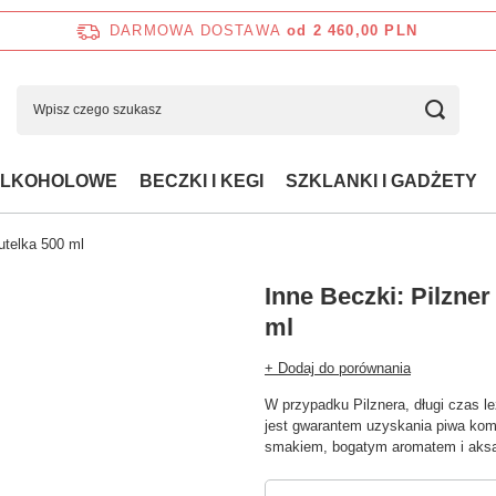
DARMOWA DOSTAWA
od 2 460,00 PLN
ALKOHOLOWE
BECZKI I KEGI
SZKLANKI I GADŻETY
butelka 500 ml
Inne Beczki: Pilzner
ml
+ Dodaj do porównania
W przypadku Pilznera, długi czas l
jest gwarantem uzyskania piwa komp
smakiem, bogatym aromatem i aksa