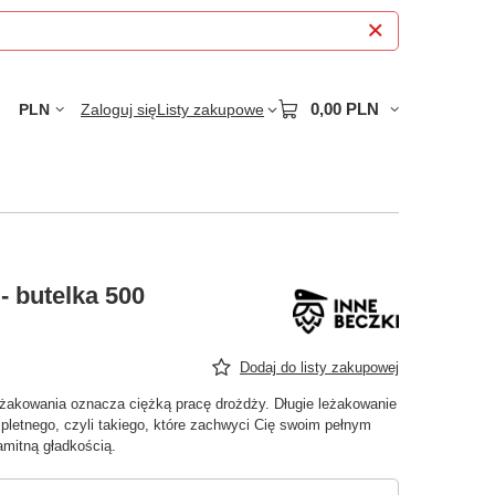
0,00 PLN
PLN
Zaloguj się
Listy zakupowe
 - butelka 500
Dodaj do listy zakupowej
eżakowania oznacza ciężką pracę drożdży. Długie leżakowanie
letnego, czyli takiego, które zachwyci Cię swoim pełnym
mitną gładkością.