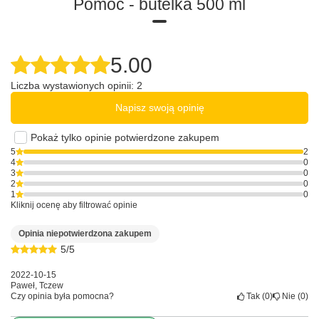
Pomoc - butelka 500 ml
5.00
Liczba wystawionych opinii: 2
Napisz swoją opinię
Pokaż tylko opinie potwierdzone zakupem
5
2
4
0
3
0
2
0
1
0
Kliknij ocenę aby filtrować opinie
Opinia niepotwierdzona zakupem
5/5
2022-10-15
Paweł, Tczew
Czy opinia była pomocna?
Tak
0
Nie
0