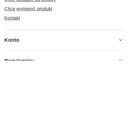
Chcę wymienić produkt
Kontakt
Konto
Regulaminy
+48 797 792 149
000595645
b2b@piwnemosty.pl
Piwne Mosty B2B
,
Jana Długosza 2
,
51-162
Wrocław