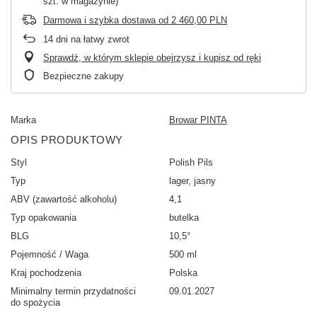
szt. w magazynie)
Darmowa i szybka dostawa
od
2 460,00 PLN
14
dni na łatwy zwrot
Sprawdź, w którym sklepie obejrzysz i kupisz od ręki
Bezpieczne zakupy
Marka
Browar PINTA
OPIS PRODUKTOWY
Styl
Polish Pils
Typ
lager, jasny
ABV (zawartość alkoholu)
4,1
Typ opakowania
butelka
BLG
10,5°
Pojemność / Waga
500 ml
Kraj pochodzenia
Polska
Minimalny termin przydatności
09.01.2027
do spożycia