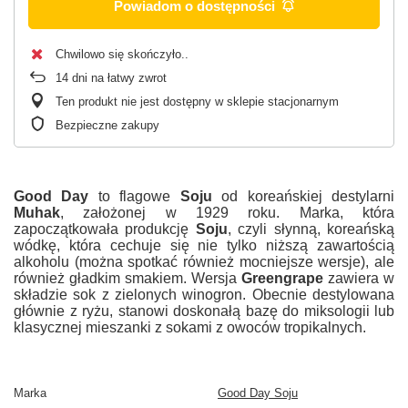
Powiadom o dostępności
Chwilowo się skończyło.
14
dni na łatwy zwrot
Ten produkt nie jest dostępny w sklepie stacjonarnym
Bezpieczne zakupy
Good Day
to flagowe
Soju
od koreańskiej destylarni
Muhak
, założonej w 1929 roku. Marka, która
zapoczątkowała produkcję
Soju
, czyli słynną, koreańską
wódkę, która cechuje się nie tylko niższą zawartością
alkoholu (można spotkać również mocniejsze wersje), ale
również gładkim smakiem. Wersja
Greengrape
zawiera w
składzie sok z zielonych winogron. Obecnie destylowana
głównie z ryżu, stanowi doskonałą bazę do miksologii lub
klasycznej mieszanki z sokami z owoców tropikalnych.
Marka
Good Day Soju