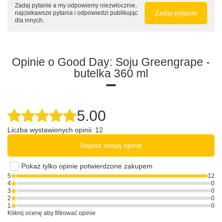
Zadaj pytanie a my odpowiemy niezwłocznie,
Zadaj pytanie
najciekawsze pytania i odpowiedzi publikując
dla innych.
Opinie o Good Day: Soju Greengrape -
butelka 360 ml
5.00
Liczba wystawionych opinii: 12
Napisz swoją opinię
Pokaż tylko opinie potwierdzone zakupem
5
12
4
0
3
0
2
0
1
0
Kliknij ocenę aby filtrować opinie