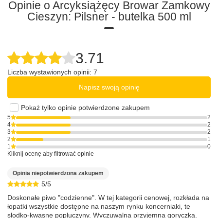
Opinie o Arcyksiążęcy Browar Zamkowy
Cieszyn: Pilsner - butelka 500 ml
3.71
Liczba wystawionych opinii: 7
Napisz swoją opinię
Pokaż tylko opinie potwierdzone zakupem
5
2
4
2
3
2
2
1
1
0
Kliknij ocenę aby filtrować opinie
Opinia niepotwierdzona zakupem
5/5
Doskonałe piwo "codzienne". W tej kategorii cenowej, rozkłada na
łopatki wszystkie dostępne na naszym rynku koncerniaki, te
słodko-kwasne popluczyny. Wyczuwalna przyjemna goryczka.