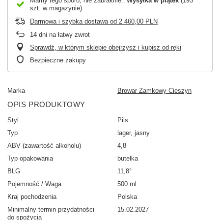
Mamy tego sporo, nie zabraknie.
Wysyłka
w piątek
(193
szt. w magazynie)
Darmowa i szybka dostawa
od
2 460,00 PLN
14
dni na łatwy zwrot
Sprawdź, w którym sklepie obejrzysz i kupisz od ręki
Bezpieczne zakupy
Marka
Browar Zamkowy Cieszyn
OPIS PRODUKTOWY
Styl
Pils
Typ
lager, jasny
ABV (zawartość alkoholu)
4,8
Typ opakowania
butelka
BLG
11,8°
Pojemność / Waga
500 ml
Kraj pochodzenia
Polska
Minimalny termin przydatności
15.02.2027
do spożycia