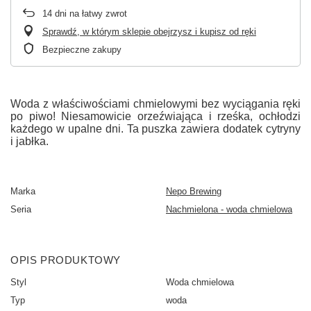
14
dni na łatwy zwrot
Sprawdź, w którym sklepie obejrzysz i kupisz od ręki
Bezpieczne zakupy
Woda z właściwościami chmielowymi bez wyciągania ręki
po piwo! Niesamowicie orzeźwiająca i rześka, ochłodzi
każdego w upalne dni. Ta puszka zawiera dodatek cytryny
i jabłka.
Marka
Nepo Brewing
Seria
Nachmielona - woda chmielowa
OPIS PRODUKTOWY
Styl
Woda chmielowa
Typ
woda