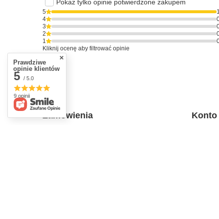
Pokaż tylko opinie potwierdzone zakupem
5
4
3
2
1
Kliknij ocenę aby filtrować opinie
Prawdziwe
opinie klientów
5
/ 5.0
9 opinii
Zamówienia
Konto
Status zamówienia
Zarejestr
Śledzenie przesyłki
Koszyk
Chcę zareklamować produkt
Listy za
Chcę odstąpić od umowy
Lista za
Chcę wymienić produkt
Historia 
Kontakt
Moje rab