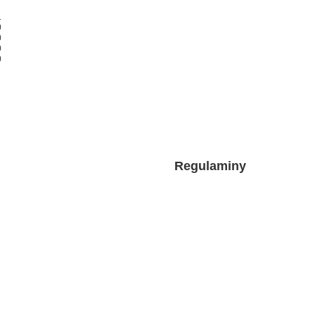
1
0
0
0
0
Regulaminy
uj się jako hurtownik
Informacje o sklepie
Wysyłka
kupowe
Sposoby płatności i prowizje
kupionych produktów
Regulamin
transakcji
Polityka prywatności
aty
Odstąpienie od umowy