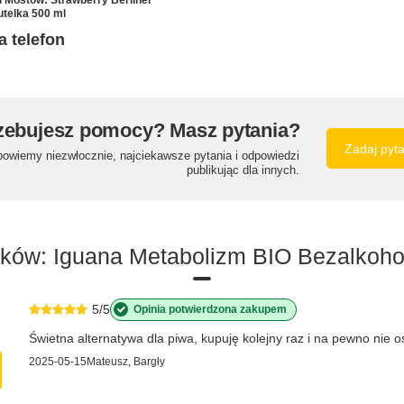
utelka 500 ml
a telefon
zebujesz pomocy? Masz pytania?
Zadaj pyt
powiemy niezwłocznie, najciekawsze pytania i odpowiedzi
publikując dla innych.
rków: Iguana Metabolizm BIO Bezalkoho
5/5
Opinia potwierdzona zakupem
Świetna alternatywa dla piwa, kupuję kolejny raz i na pewno nie os
2025-05-15
Mateusz, Bargły