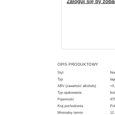
Zaloguj się by zoba
OPIS PRODUKTOWY
Styl
Non
Typ
lag
ABV (zawartość alkoholu)
<0
Typ opakowania
but
Pojemność
47
Kraj pochodzenia
Po
Minimalny termin
12.