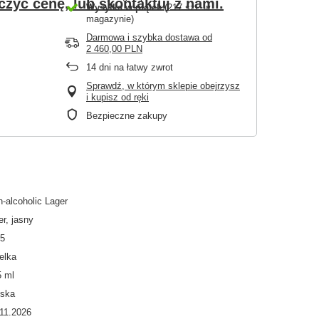
czyć cenę, lub skontaktuj z nami.
Wysyłka
w piątek
(217 szt. w
magazynie)
Darmowa i szybka dostawa
od
2 460,00 PLN
14
dni na łatwy zwrot
Sprawdź, w którym sklepie obejrzysz
i kupisz od ręki
Bezpieczne zakupy
-alcoholic Lager
er, jasny
,5
elka
5 ml
lska
11.2026