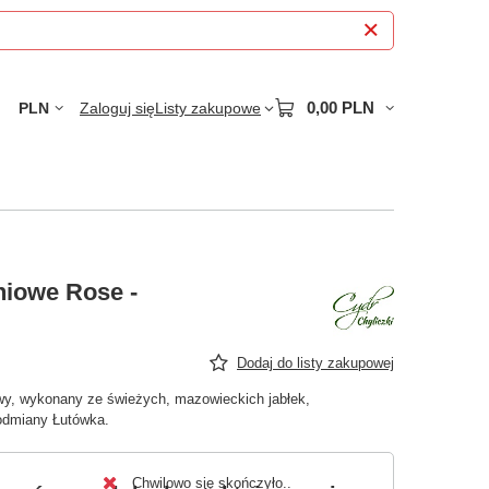
0,00 PLN
PLN
Zaloguj się
Listy zakupowe
niowe Rose -
Dodaj do listy zakupowej
wy, wykonany ze świeżych, mazowieckich jabłek,
odmiany Łutówka.
Chwilowo się skończyło.