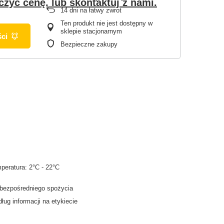
czyć cenę, lub skontaktuj z nami.
14
dni na łatwy zwrot
Ten produkt nie jest dostępny w
sklepie stacjonarnym
ci
Bezpieczne zakupy
peratura: 2°C - 22°C
 bezpośredniego spożycia
ług informacji na etykiecie