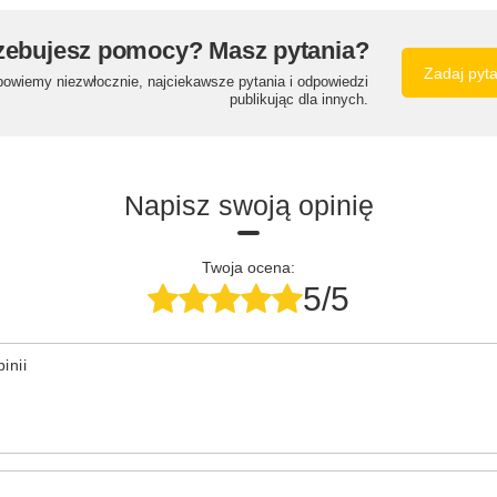
zebujesz pomocy? Masz pytania?
Zadaj pyt
powiemy niezwłocznie, najciekawsze pytania i odpowiedzi
publikując dla innych.
Napisz swoją opinię
Twoja ocena:
5/5
inii