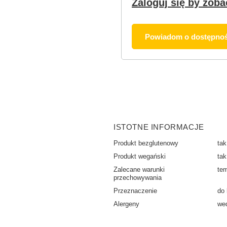
Zaloguj się by zoba
Powiadom o dostępnoś
ISTOTNE INFORMACJE
Produkt bezglutenowy
tak
Produkt wegański
tak
Zalecane warunki
tem
przechowywania
Przeznaczenie
do
Alergeny
wed