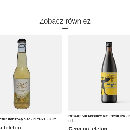
Zobacz również
Browar Stu Mostów: American IPA - b
czki: Imbirowy Sad - butelka 330 ml
ml
a telefon
Cena na telefon