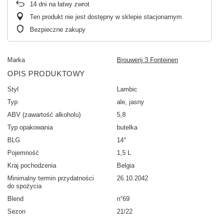
14
dni na łatwy zwrot
Ten produkt nie jest dostępny w sklepie stacjonarnym
Bezpieczne zakupy
Marka
Brouwerij 3 Fonteinen
OPIS PRODUKTOWY
Styl
Lambic
Typ
ale, jasny
ABV (zawartość alkoholu)
5,8
Typ opakowania
butelka
BLG
14°
Pojemność
1,5 L
Kraj pochodzenia
Belgia
Minimalny termin przydatności
26.10.2042
do spożycia
Blend
n°69
Sezon
21/22