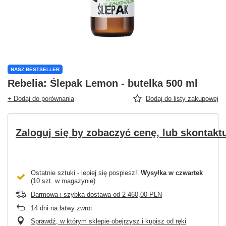
NASZ BESTSELLER
Rebelia: Ślepak Lemon - butelka 500 ml
+ Dodaj do porównania
Dodaj do listy zakupowej
Zaloguj się by zobaczyć cenę, lub skontaktu
Ostatnie sztuki - lepiej się pospiesz!
Wysyłka
w czwartek
(10 szt. w magazynie)
Darmowa i szybka dostawa
od
2 460,00 PLN
14
dni na łatwy zwrot
Sprawdź, w którym sklepie obejrzysz i kupisz od ręki