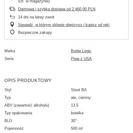
szt. w magazynie)
Darmowa i szybka dostawa
od
2 460,00 PLN
14
dni na łatwy zwrot
Sprawdź, w którym sklepie obejrzysz i kupisz od ręki
Bezpieczne zakupy
Marka
Bottle Logic
Seria
Piwa z USA
OPIS PRODUKTOWY
Styl
Stout BA
Typ
ale, ciemny
ABV (zawartość alkoholu)
13,5
Typ opakowania
butelka
BLG
30°
Pojemność
500 ml