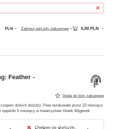
0,00 PLN
PLN
Zaloguj się
Listy zakupowe
g: Feather -
Dodaj do listy zakupowej
zczepem dzikich drożdży. Piwo leżakowało przez 22 miesiące
 spędziło 6 miesięcy w towarzystwie śliwek Węgierek.
Chwilowo się skończyło.