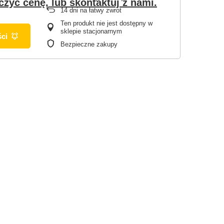
czyć cenę, lub skontaktuj z nami.
14
dni na łatwy zwrot
Ten produkt nie jest dostępny w
sklepie stacjonarnym
ci
Bezpieczne zakupy