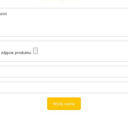
inii
zdjęcie produktu:
Wyślij opinię