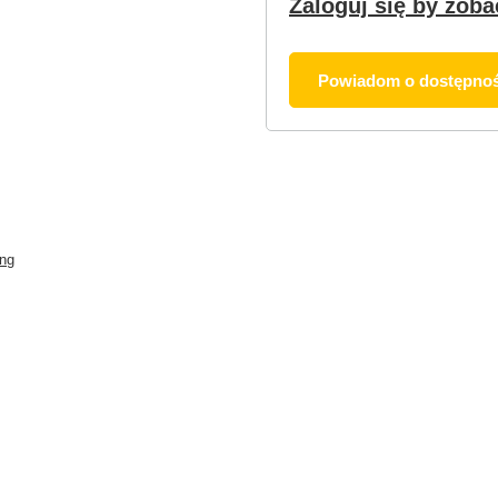
Zaloguj się by zoba
Powiadom o dostępnoś
ing