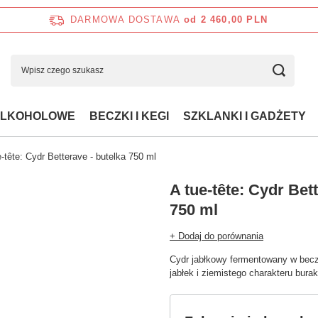
DARMOWA DOSTAWA
od 2 460,00 PLN
ALKOHOLOWE
BECZKI I KEGI
SZKLANKI I GADŻETY
e-tête: Cydr Betterave - butelka 750 ml
A tue-tête: Cydr Bet
750 ml
+ Dodaj do porównania
Cydr jabłkowy fermentowany w becz
jabłek i ziemistego charakteru bura