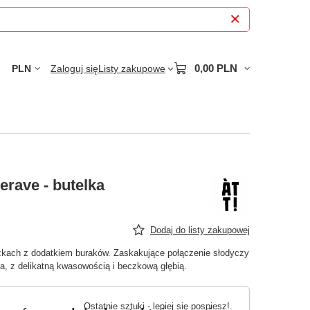
0,00 PLN
PLN
Zaloguj się
Listy zakupowe
terave - butelka
Dodaj do listy zakupowej
kach z dodatkiem buraków. Zaskakujące połączenie słodyczy
ka, z delikatną kwasowością i beczkową głębią.
Ostatnie sztuki - lepiej się pospiesz!