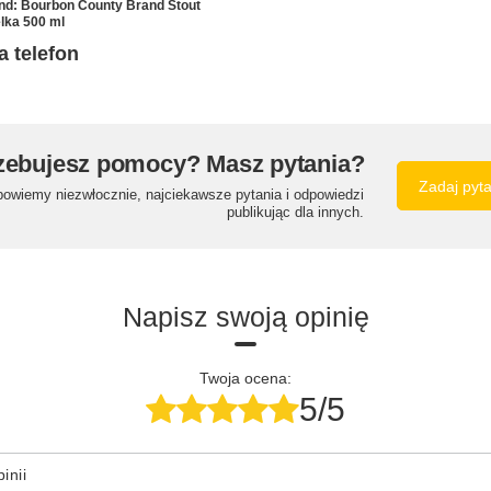
nd: Bourbon County Brand Stout
elka 500 ml
a telefon
zebujesz pomocy? Masz pytania?
Zadaj pyt
powiemy niezwłocznie, najciekawsze pytania i odpowiedzi
publikując dla innych.
Napisz swoją opinię
Twoja ocena:
5/5
inii