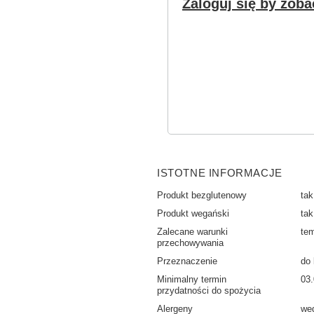
Zaloguj się by zoba
ISTOTNE INFORMACJE
Produkt bezglutenowy
tak
Produkt wegański
tak
Zalecane warunki
tem
przechowywania
Przeznaczenie
do
Minimalny termin
03
przydatności do spożycia
Alergeny
wed