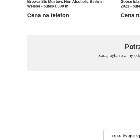
Browar Stu Mostów: Non Alcoholic Berliner
Goose Isla
Weisse - butelka 500 ml
2021 - but
Cena na telefon
Cena n
Potr
Zadaj pytanie a my od
Treść twojej op