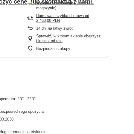
czyć cenę, lub skontaktuj z nami.
Wysyłka
w czwartek
(3 szt. w
magazynie)
Darmowa i szybka dostawa
od
2 460,00 PLN
14
dni na łatwy zwrot
Sprawdź, w którym sklepie obejrzysz
i kupisz od ręki
Bezpieczne zakupy
peratura: 2°C - 22°C
 bezpośredniego spożycia
.03.2030
ług informacji na etykiecie