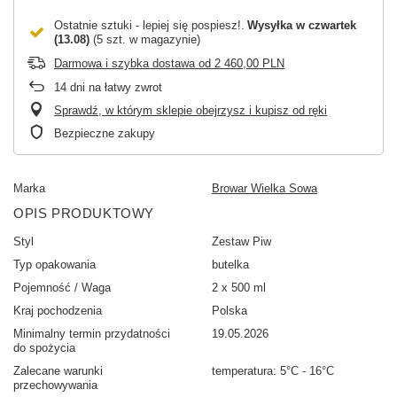
Ostatnie sztuki - lepiej się pospiesz!
Wysyłka
w czwartek
(13.08)
(5 szt. w magazynie)
Darmowa i szybka dostawa
od
2 460,00 PLN
14
dni na łatwy zwrot
Sprawdź, w którym sklepie obejrzysz i kupisz od ręki
Bezpieczne zakupy
Marka
Browar Wielka Sowa
OPIS PRODUKTOWY
Styl
Zestaw Piw
Typ opakowania
butelka
Pojemność / Waga
2 x 500 ml
Kraj pochodzenia
Polska
Minimalny termin przydatności
19.05.2026
do spożycia
Zalecane warunki
temperatura: 5°C - 16°C
przechowywania