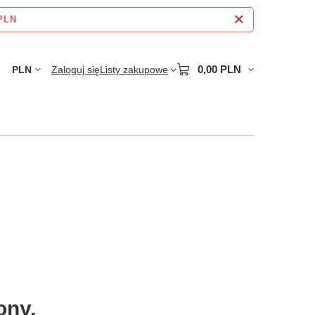
 PLN
0,00 PLN
PLN
Zaloguj się
Listy zakupowe
ony.