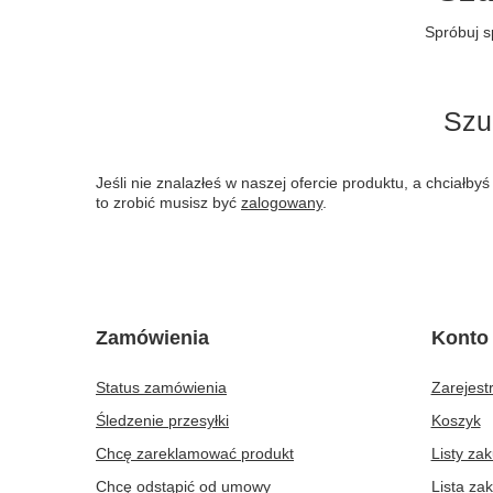
Spróbuj s
Szu
Jeśli nie znalazłeś w naszej ofercie produktu, a chciał
to zrobić musisz być
zalogowany
.
Zamówienia
Konto
Status zamówienia
Zarejestr
Śledzenie przesyłki
Koszyk
Chcę zareklamować produkt
Listy za
Chcę odstąpić od umowy
Lista za