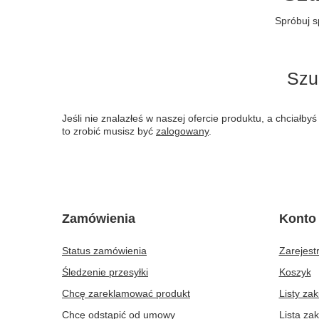
Spróbuj s
Szu
Jeśli nie znalazłeś w naszej ofercie produktu, a chciał
to zrobić musisz być
zalogowany
.
Zamówienia
Konto
Status zamówienia
Zarejestr
Śledzenie przesyłki
Koszyk
Chcę zareklamować produkt
Listy za
Chcę odstąpić od umowy
Lista za