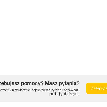
zebujesz pomocy? Masz pytania?
Zadaj pyt
powiemy niezwłocznie, najciekawsze pytania i odpowiedzi
publikując dla innych.