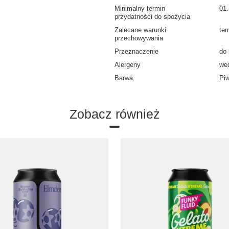
Minimalny termin
01
przydatności do spożycia
Zalecane warunki
tem
przechowywania
Przeznaczenie
do
Alergeny
wed
Barwa
Piw
Zobacz również