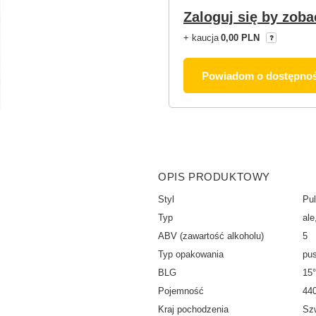
Zaloguj się by zoba
+ kaucja
0,00 PLN
Powiadom o dostępnoś
OPIS PRODUKTOWY
Styl
Pul
Typ
ale
ABV (zawartość alkoholu)
5
Typ opakowania
pu
BLG
15°
Pojemność
44
Kraj pochodzenia
Sz