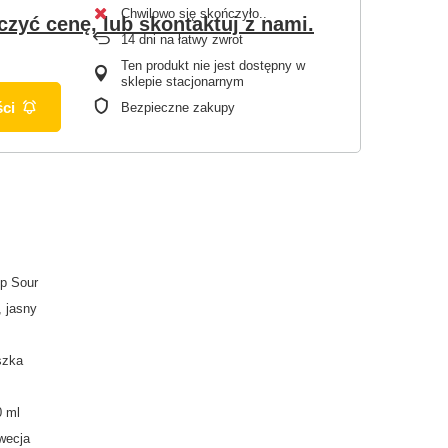
Chwilowo się skończyło.
czyć cenę, lub skontaktuj z nami.
14
dni na łatwy zwrot
Ten produkt nie jest dostępny w
sklepie stacjonarnym
ci
Bezpieczne zakupy
p Sour
, jasny
szka
0 ml
wecja