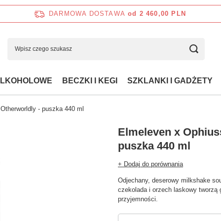
DARMOWA DOSTAWA
od 2 460,00 PLN
ALKOHOLOWE
BECZKI I KEGI
SZKLANKI I GADŻETY
Otherworldly - puszka 440 ml
Elmeleven x Ophiuss
puszka 440 ml
+ Dodaj do porównania
Odjechany, deserowy milkshake sou
czekolada i orzech laskowy tworzą 
przyjemności.