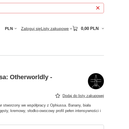
0,00 PLN
PLN
Zaloguj się
Listy zakupowe
a: Otherworldly -
Dodaj do listy zakupowej
r stworzony we współpracy z Ophiussa. Banany, biała
gęsty, kremowy, słodko-owocowy profil pełen intensywności i