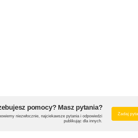
zebujesz pomocy? Masz pytania?
Zadaj pyt
powiemy niezwłocznie, najciekawsze pytania i odpowiedzi
publikując dla innych.