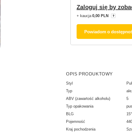
Zaloguj się by zoba
+ kaucja
0,00 PLN
Powiadom o dostępnoś
OPIS PRODUKTOWY
Styl
Pul
Typ
ale
ABV (zawartość alkoholu)
5
Typ opakowania
pu
BLG
15°
Pojemność
44
Kraj pochodzenia
Sz