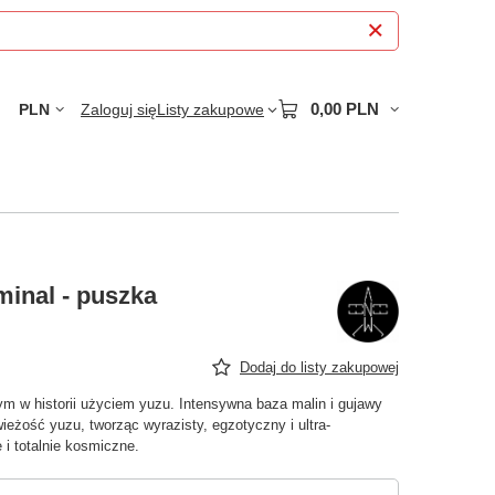
0,00 PLN
PLN
Zaloguj się
Listy zakupowe
inal - puszka
Dodaj do listy zakupowej
m w historii użyciem yuzu. Intensywna baza malin i gujawy
eżość yuzu, tworząc wyrazisty, egzotyczny i ultra-
 i totalnie kosmiczne.