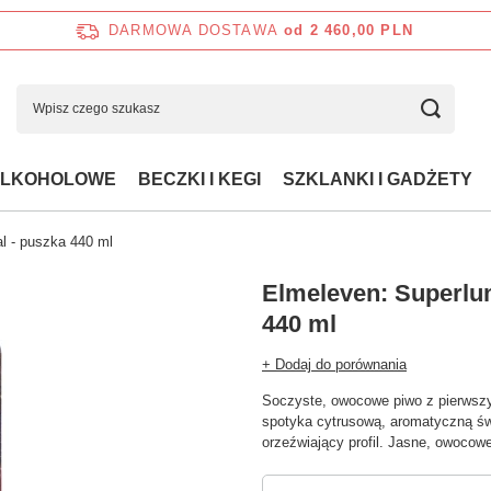
DARMOWA DOSTAWA
od 2 460,00 PLN
ALKOHOLOWE
BECZKI I KEGI
SZKLANKI I GADŻETY
l - puszka 440 ml
Elmeleven: Superlum
440 ml
+ Dodaj do porównania
Soczyste, owocowe piwo z pierwszy
spotyka cytrusową, aromatyczną świ
orzeźwiający profil. Jasne, owocowe