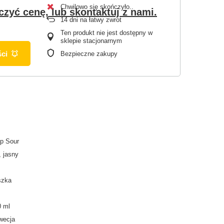
Chwilowo się skończyło.
czyć cenę, lub skontaktuj z nami.
14
dni na łatwy zwrot
Ten produkt nie jest dostępny w
sklepie stacjonarnym
ci
Bezpieczne zakupy
p Sour
, jasny
szka
0 ml
wecja