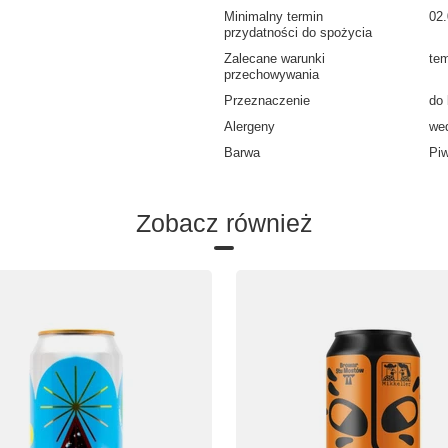
Minimalny termin
02
przydatności do spożycia
Zalecane warunki
tem
przechowywania
Przeznaczenie
do
Alergeny
wed
Barwa
Piw
Zobacz również